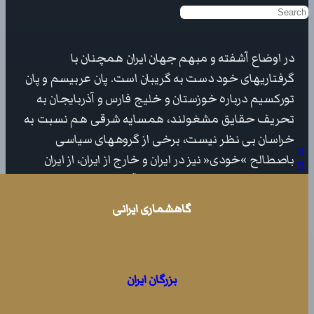
Search
for:
در اوضاع آشفته و مبهم جهان ایران همچنان با
گرفتاریهای خود دست به گریبان است. پان عربیسم و پان
تورکسیم درباره خوزستان و خلیج فارس و آذربایجان به
تحریف حقایق مشغولند، همسایه شرقی هم نسبت به
خراسان بی نظر نیست، برخی از گروههای سیاسی
باصطالح »خودی« نیز در ایران و خارج از ایران، از ایران
»کثیرالمله« نه ایران یکپارچه، و از آذربایجان شمالی و
جنوبی و خودمختاری خلقهای کرد و بلوچ و ترک و ترکمن
گاهشماری ایرانی
و عرب و...سخن می گویند. در چنین احوالی در سالهای
اخیر موضوع نفی هویت ایرانی و نفی وجود ملتی به نام
ملت ایران مطرح گردیده است با تکیه بر این نکته که
بزرگان ایران
اصوالا نطفه هویت ایرانی در اروپا بسته شده است نوشتار
حاضر، بجز مقدمه کوتاه، مشتمل است بر دو بخش.