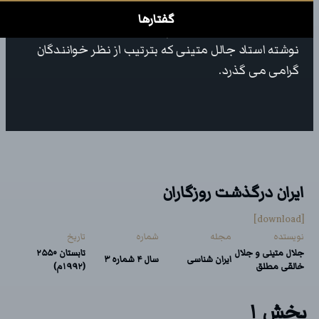
بخش اول: »ایران در دوران باستان«، نوشته استاد جالل
گفتارها
خالقی مطلق، و بخش دوم: »ایران در دوران اسلامی«
نوشته استاد جالل متینی که بترتیب از نظر خوانندگان
گرامی می گذرد.
ایران درگذشت روزگاران
[download]
نویستده
مجله
شماره
تاریخ
جلال متینی و جلال
تابستان ۲۵۵۰
ایران شناسی
سال ۴ شماره ۳
خالقی مطلق
(۱۹۹۲م)
بخش ۱