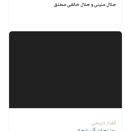
جلال متینی و جلال خالقی مطلق
0 بخش
گفتار تاریخی
روز نجات آذربایجان