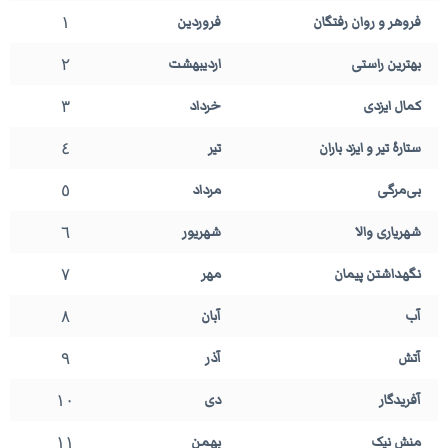
١
فروهر و روان رفتگان
فروردین
٢
بهترین راستی
اردیبهشت
٣
کمال ایزدی
خرداد
٤
ستارهٔ تیر و ایزد باران
تیر
٥
بی‌مرگی
مرداد
٦
شهریاری والا
شهریور
٧
نگهداشتن پیمان
مهر
٨
آب
آبان
٩
آتش
آذر
١٠
آفریدگار
دی
١١
منش نیک
بهمن