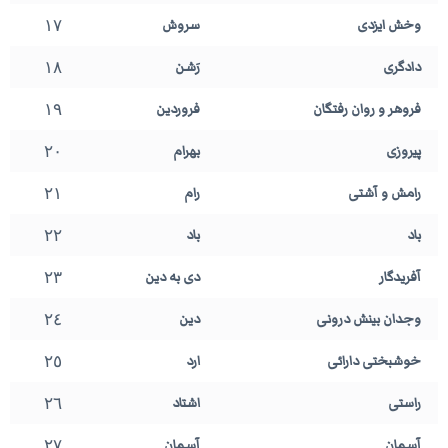
١٧
وخش ایزدی
سروش
١٨
دادگری
رَشن
١٩
فروهر و روان رفتگان
فروردین
٢٠
پیروزی
بهرام
٢١
رامش و آشتی
رام
٢٢
باد
باد
٢٣
آفریدگار
دی به دین
٢٤
وجدان بینش درونی
دین
٢٥
خوشبختی دارائی
ارد
٢٦
راستی
اشتاد
٢٧
آسمان
آسمان