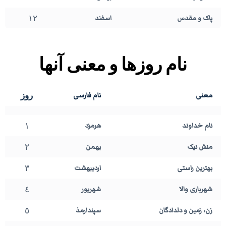
١٢
پاک و مقدس
اسفند
نام روزها و معنی آنها
روز
معنی
نام فارسی
١
نام خداوند
هرمزد
٢
منش نیک
بهمن
٣
بهترین راستی
اردیبهشت
٤
شهریاری والا
شهریور
٥
زن، زمین و دلدادگان
سپندارمذ