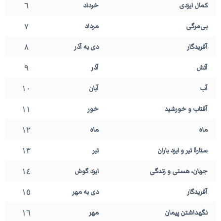
٦
کمال ایزدی
خرداد
٧
بی‌مرگی
مرداد
٨
آفریدگار
دی به آذر
٩
آتش
آذر
١٠
آب
آبان
١١
آفتاب و خورشید
خور
١٢
ماه
ماه
١٣
ستارهٔ تیر و ایزد باران
تیر
١٤
جهان، هستی و زندگی
ایزد گوش
١٥
آفریدگار
دی به مهر
١٦
نگهداشتن پیمان
مهر